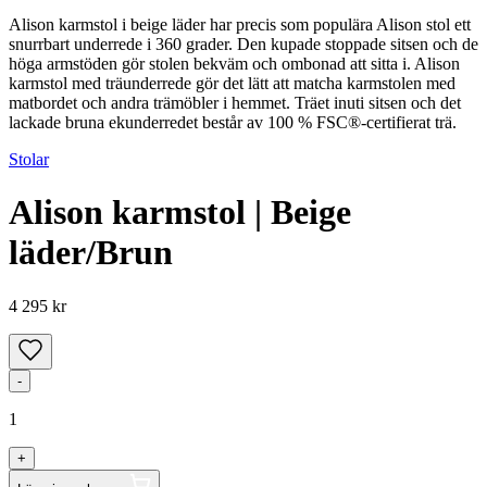
Alison karmstol i beige läder har precis som populära Alison stol ett
snurrbart underrede i 360 grader. Den kupade stoppade sitsen och de
höga armstöden gör stolen bekväm och ombonad att sitta i. Alison
karmstol med träunderrede gör det lätt att matcha karmstolen med
matbordet och andra trämöbler i hemmet. Träet inuti sitsen och det
lackade bruna ekunderredet består av 100 % FSC®-certifierat trä.
Stolar
Alison karmstol | Beige
läder/Brun
4 295 kr
-
1
+