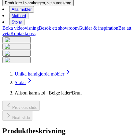
Produkter i varukorgen, visa varukorg
Alla möbler
Matbord
Stolar
Boka videovisning
Besök ett showroom
Guider & inspiration
Bra att
veta
Kontakta oss
Unika handgjorda möbler
Stolar
Alison karmstol | Beige läder/Brun
Previous slide
Next slide
Produktbeskrivning