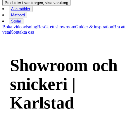
Produkter i varukorgen, visa varukorg
Alla möbler
Matbord
Stolar
Boka videovisning
Besök ett showroom
Guider & inspiration
Bra att
veta
Kontakta oss
Showroom och
snickeri |
Karlstad