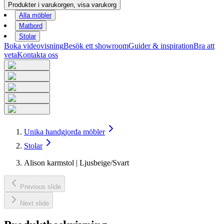
Produkter i varukorgen, visa varukorg
Alla möbler
Matbord
Stolar
Boka videovisning
Besök ett showroom
Guider & inspiration
Bra att
veta
Kontakta oss
Unika handgjorda möbler
Stolar
Alison karmstol | Ljusbeige/Svart
Previous slide
Next slide