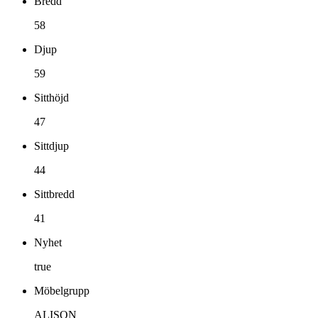
Bredd
58
Djup
59
Sitthöjd
47
Sittdjup
44
Sittbredd
41
Nyhet
true
Möbelgrupp
ALISON