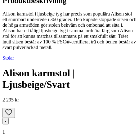
Produktbeskrivning
Alison karmstol i ljusbeige tyg har precis som populära Alison stol
ett snurrbart underrede i 360 grader. Den kupade stoppade sitsen och
de höga armstöden gör stolen bekväm och ombonad att sitta i.
Alison har ett tåligt ljusbeige tyg i samma jordnära färg som Alison
stol för att kunna matchas tillsammans på ett smakfullt sätt. Träet
inuti sitsen består av 100 % FSC®-certifierat trä och benen består av
svart pulverlackad metall.
Stolar
Alison karmstol |
Ljusbeige/Svart
2 295 kr
-
1