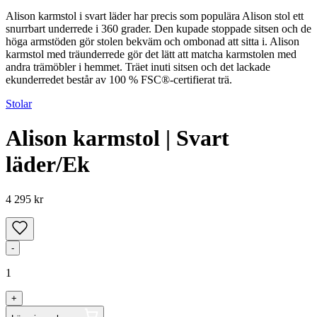
Alison karmstol i svart läder har precis som populära Alison stol ett
snurrbart underrede i 360 grader. Den kupade stoppade sitsen och de
höga armstöden gör stolen bekväm och ombonad att sitta i. Alison
karmstol med träunderrede gör det lätt att matcha karmstolen med
andra trämöbler i hemmet. Träet inuti sitsen och det lackade
ekunderredet består av 100 % FSC®-certifierat trä.
Stolar
Alison karmstol | Svart
läder/Ek
4 295 kr
-
1
+