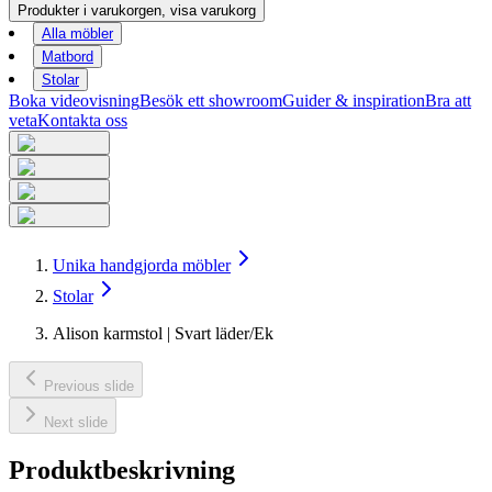
Produkter i varukorgen, visa varukorg
Alla möbler
Matbord
Stolar
Boka videovisning
Besök ett showroom
Guider & inspiration
Bra att
veta
Kontakta oss
Unika handgjorda möbler
Stolar
Alison karmstol | Svart läder/Ek
Previous slide
Next slide
Produktbeskrivning