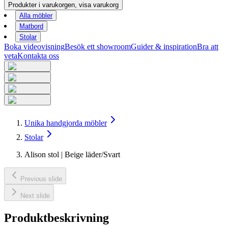
Produkter i varukorgen, visa varukorg
Alla möbler
Matbord
Stolar
Boka videovisning
Besök ett showroom
Guider & inspiration
Bra att
veta
Kontakta oss
Unika handgjorda möbler
Stolar
Alison stol | Beige läder/Svart
Previous slide
Next slide
Produktbeskrivning