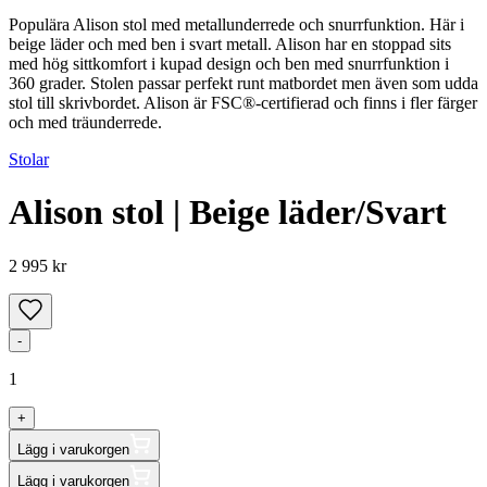
Populära Alison stol med metallunderrede och snurrfunktion. Här i
beige läder och med ben i svart metall. Alison har en stoppad sits
med hög sittkomfort i kupad design och ben med snurrfunktion i
360 grader. Stolen passar perfekt runt matbordet men även som udda
stol till skrivbordet. Alison är FSC®-certifierad och finns i fler färger
och med träunderrede.
Stolar
Alison stol | Beige läder/Svart
2 995 kr
-
1
+
Lägg i varukorgen
Lägg i varukorgen