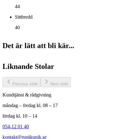
44
Sittbredd
40
Det är lätt att bli kär...
Liknande
Stolar
Previous slide
Next slide
Kundtjänst & rådgivning
måndag – fredag kl. 08 – 17
lördag kl. 10 – 14
054-12 01 40
kontakt@rustikunik.se