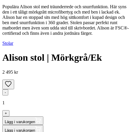
Populära Alison stol med träunderrede och snurrfunktion. Här syns
den i ett tåligt mörkgrått microfibertyg och med ben i lackad ek.
Alison har en stoppad sits med hög sittkomfort i kupad design och
ben med snurrfunktion i 360 grader. Stolen passar perfekt runt
matbordet men även som udda stol till skrivbordet. Alison är FSC®-
certifierad och finns även i andra jordnära färger.
Stolar
Alison stol | Mörkgrå/Ek
2 495 kr
-
1
+
Lägg i varukorgen
Lägg i varukorgen