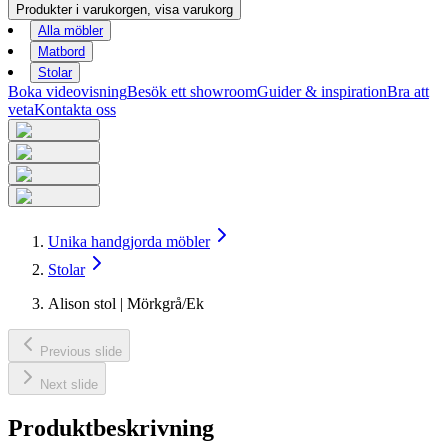
Produkter i varukorgen, visa varukorg
Alla möbler
Matbord
Stolar
Boka videovisning
Besök ett showroom
Guider & inspiration
Bra att
veta
Kontakta oss
Unika handgjorda möbler
Stolar
Alison stol | Mörkgrå/Ek
Previous slide
Next slide
Produktbeskrivning