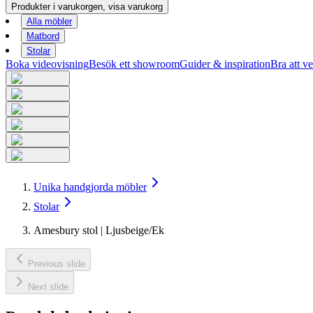
Produkter i varukorgen, visa varukorg
Alla möbler
Matbord
Stolar
Boka videovisning
Besök ett showroom
Guider & inspiration
Bra att ve
Unika handgjorda möbler
Stolar
Amesbury stol | Ljusbeige/Ek
Previous slide
Next slide