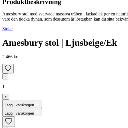
Produktbeskrivning
Amesbury stol med svarvade massiva träben i lackad ek ger en naturlig e
vare den tjocka dynan, som dessutom är löstagbar, kan du sitta bekvä
Stolar
Amesbury stol | Ljusbeige/Ek
2 466 kr
-
1
+
Lägg i varukorgen
Lägg i varukorgen