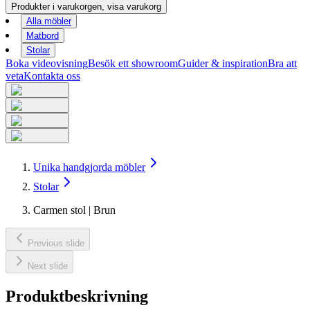
Produkter i varukorgen, visa varukorg
Alla möbler
Matbord
Stolar
Boka videovisning
Besök ett showroom
Guider & inspiration
Bra att
veta
Kontakta oss
Unika handgjorda möbler
Stolar
Carmen stol | Brun
Previous slide
Next slide
Produktbeskrivning