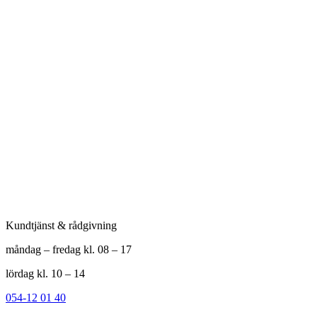
Guide: Massivt trä
vs fanér - varför
kvalitet gör skilln
Kundtjänst & rådgivning
måndag – fredag kl. 08 – 17
lördag kl. 10 – 14
054-12 01 40