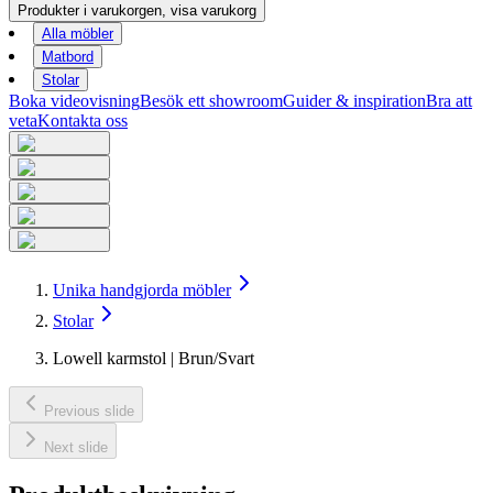
Produkter i varukorgen, visa varukorg
Alla möbler
Matbord
Stolar
Boka videovisning
Besök ett showroom
Guider & inspiration
Bra att
veta
Kontakta oss
Unika handgjorda möbler
Stolar
Lowell karmstol | Brun/Svart
Previous slide
Next slide