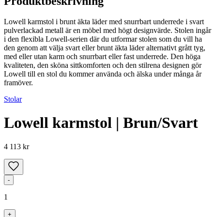
Produktbeskrivning
Lowell karmstol i brunt äkta läder med snurrbart underrede i svart
pulverlackad metall är en möbel med högt designvärde. Stolen ingår
i den flexibla Lowell-serien där du utformar stolen som du vill ha
den genom att välja svart eller brunt äkta läder alternativt grått tyg,
med eller utan karm och snurrbart eller fast underrede. Den höga
kvaliteten, den sköna sittkomforten och den stilrena designen gör
Lowell till en stol du kommer använda och älska under många år
framöver.
Stolar
Lowell karmstol | Brun/Svart
4 113 kr
-
1
+