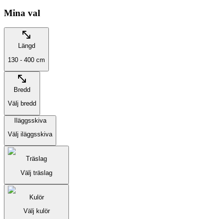
Mina val
Längd
130 - 400
cm
Bredd
Välj
bredd
Iläggsskiva
Välj
iläggsskiva
Träslag
Välj
träslag
Kulör
Välj
kulör