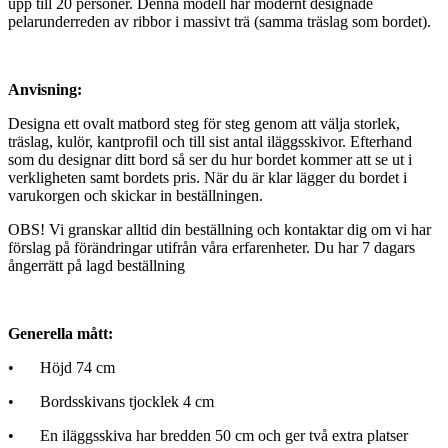
upp till 20 personer. Denna modell har modernt designade
pelarunderreden av ribbor i massivt trä (samma träslag som bordet).
Anvisning:
Designa ett ovalt matbord steg för steg genom att välja storlek,
träslag, kulör, kantprofil och till sist antal iläggsskivor. Efterhand
som du designar ditt bord så ser du hur bordet kommer att se ut i
verkligheten samt bordets pris. När du är klar lägger du bordet i
varukorgen och skickar in beställningen.
OBS! Vi granskar alltid din beställning och kontaktar dig om vi har
förslag på förändringar utifrån våra erfarenheter. Du har 7 dagars
ångerrätt på lagd beställning
Generella mått:
•
Höjd 74 cm
•
Bordsskivans tjocklek 4 cm
•
En iläggsskiva har bredden 50 cm och ger två extra platser