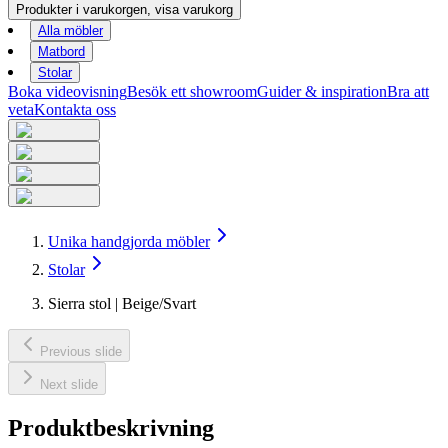
Produkter i varukorgen, visa varukorg
Alla möbler
Matbord
Stolar
Boka videovisning
Besök ett showroom
Guider & inspiration
Bra att
veta
Kontakta oss
Unika handgjorda möbler
Stolar
Sierra stol | Beige/Svart
Previous slide
Next slide
Produktbeskrivning