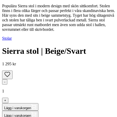
Populära Sierra stol i modern design med skön sittkomfort. Stolen
finns i flera olika färger och passar perfekt i våra skandinaviska hem.
Här syns den med sits i beige sammetstyg. Tyget har hög slitagenivå
och stolen har tåliga ben i svart pulverlackad metall. Sierra stol
passar utmärkt runt matbordet men även som udda stol i hallen,
sovrummet eller till skrivbordet.
Stolar
Sierra stol | Beige/Svart
1 295 kr
-
1
+
Lägg i varukorgen
Lägg i varukorgen